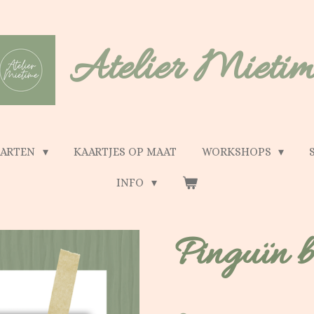
Atelier Mietim
AARTEN
KAARTJES OP MAAT
WORKSHOPS
INFO
Pinguïn b